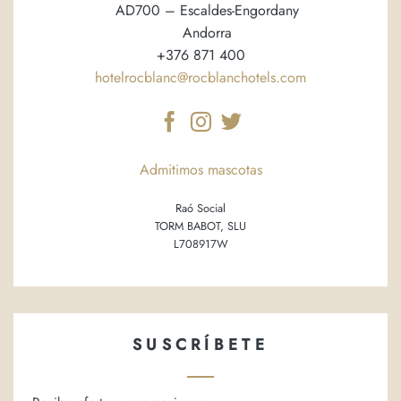
AD700 – Escaldes-Engordany
Andorra
+376 871 400
hotelrocblanc@rocblanchotels.com
Admitimos mascotas
Raó Social
TORM BABOT, SLU
L708917W
SUSCRÍBETE