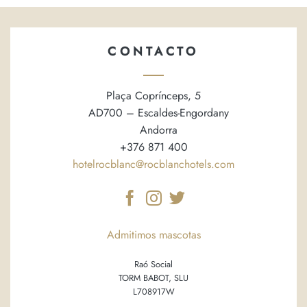
CONTACTO
Plaça Coprínceps, 5
AD700 – Escaldes-Engordany
Andorra
+376 871 400
hotelrocblanc@rocblanchotels.com
Admitimos mascotas
Raó Social
TORM BABOT, SLU
L708917W