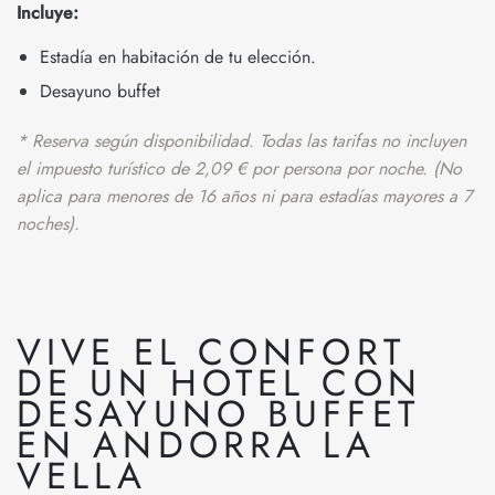
Incluye:
Estadía en habitación de tu elección.
Desayuno buffet
* Reserva según disponibilidad. Todas las tarifas no incluyen
el impuesto turístico de 2,09 € por persona por noche. (No
aplica para menores de 16 años ni para estadías mayores a 7
noches).
VIVE EL CONFORT
DE UN HOTEL CON
DESAYUNO BUFFET
EN ANDORRA LA
VELLA