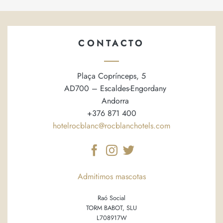
CONTACTO
Plaça Coprínceps, 5
AD700 – Escaldes-Engordany
Andorra
+376 871 400
hotelrocblanc@rocblanchotels.com
Admitimos mascotas
Raó Social
TORM BABOT, SLU
L708917W