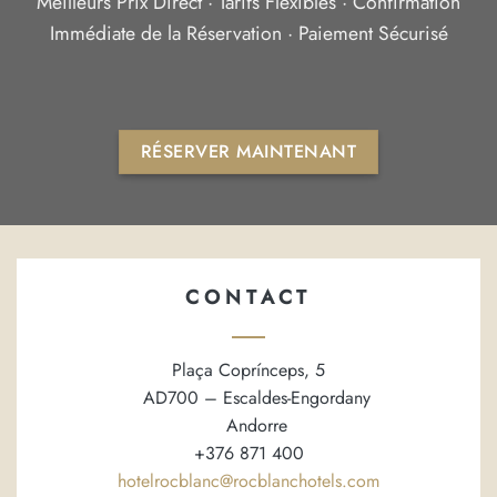
Meilleurs Prix Direct ·
Tarifs Flexibles ·
Confirmation
Immédiate de la Réservation ·
Paiement Sécurisé
RÉSERVER MAINTENANT
CONTACT
Plaça Coprínceps, 5
AD700 – Escaldes-Engordany
Andorre
+376 871 400
hotelrocblanc@rocblanchotels.com