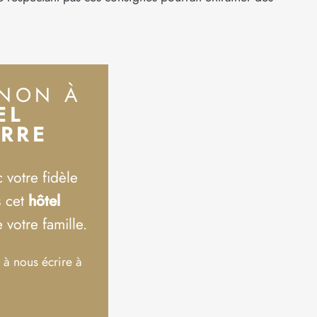
GNON À
EL
ORRE
 votre fidèle
s cet
hôtel
votre famille.
 à nous écrire à