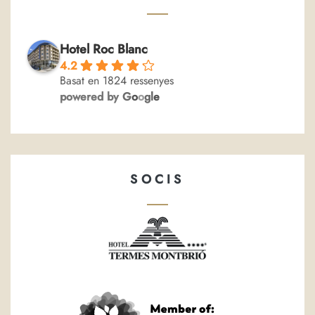
Hotel Roc Blanc
4.2
Basat en 1824 ressenyes
powered by
G
o
o
g
l
e
SOCIS