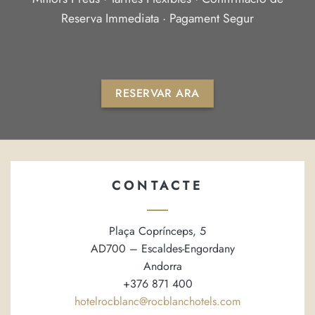
Reserva Immediata ·
Pagament Segur
RESERVAR ARA
CONTACTE
Plaça Coprínceps, 5
AD700 – Escaldes-Engordany
Andorra
+376 871 400
hotelrocblanc@rocblanchotels.com