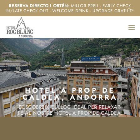
Skip
RESERVA DIRECTO I OBTÉN
:
MILLOR PREU - EARLY CHECK
IN/LATE CHECK OUT - WELCOME DRINK - UPGRADE GRATUÏT*
to
content
HOTEL A PROP DE
CALDEA, ANDORRA
DESCOBREIX EL LLOC IDEAL PER RELAXAR-
TE AL NOSTRE HOTEL A PROP DE CALDEA.