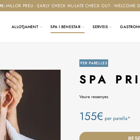
ÉN
:
MILLOR PREU - EARLY CHECK IN/LATE CHECK OUT - WELCOME D
ALLOTJAMENT
SPA I BENESTAR
SERVEIS
GASTRON
PER PARELLES
SPA PR
Veure ressenyes
155€
per parella*
RES