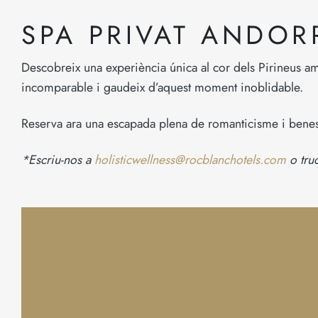
SPA PRIVAT ANDOR
Descobreix una experiència única al cor dels Pirineus am
incomparable i gaudeix d’aquest moment inoblidable.
Reserva ara una escapada plena de romanticisme i benes
*Escriu-nos a
holisticwellness@rocblanchotels.com
o tru